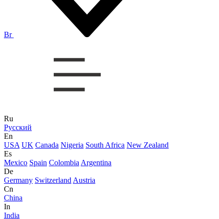
Br
Ru
Русский
En
USA
UK
Canada
Nigeria
South Africa
New Zealand
Es
Mexico
Spain
Colombia
Argentina
De
Germany
Switzerland
Austria
Cn
China
In
India