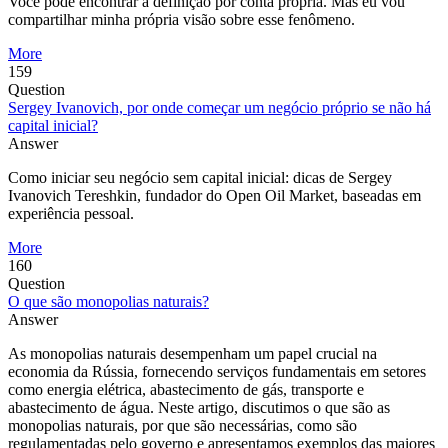
Você pode encontrar a definição por conta própria. Mas eu vou
compartilhar minha própria visão sobre esse fenômeno.
More
159
Question
Sergey Ivanovich, por onde começar um negócio próprio se não há
capital inicial?
Answer
Como iniciar seu negócio sem capital inicial: dicas de Sergey
Ivanovich Tereshkin, fundador do Open Oil Market, baseadas em
experiência pessoal.
More
160
Question
O que são monopolias naturais?
Answer
As monopolias naturais desempenham um papel crucial na
economia da Rússia, fornecendo serviços fundamentais em setores
como energia elétrica, abastecimento de gás, transporte e
abastecimento de água. Neste artigo, discutimos o que são as
monopolias naturais, por que são necessárias, como são
regulamentadas pelo governo e apresentamos exemplos das maiores