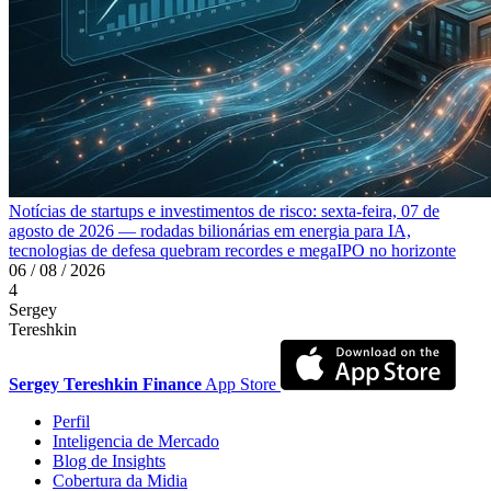
Notícias de startups e investimentos de risco: sexta-feira, 07 de
agosto de 2026 — rodadas bilionárias em energia para IA,
tecnologias de defesa quebram recordes e megaIPO no horizonte
06 / 08 / 2026
4
Sergey
Tereshkin
Sergey Tereshkin Finance
App Store
Perfil
Inteligencia de Mercado
Blog de Insights
Cobertura da Midia