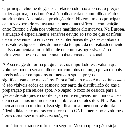
O principal choque de gás está relacionado não apenas ao preço da
matéria-prima, mas também à "qualidade da disponibilidade" dos
suprimentos. A parada da produção de GNL em um dos principais
centros exportadores instantaneamente intensificou a competição
entre Europa e Ásia por volumes marítimos alternativos. Na Europa,
a situação é especialmente sensível devido ao fato de que os níveis
de armazenamento em cavernas subterrâneas de gás estão abaixo
dos valores típicos antes do início da temporada de reabastecimento
— isso aumenta a probabilidade de compras agressivas já na
primavera, apesar da tradicional baixa demanda sazonal.
A Ásia reage de forma pragmática: os importadores avaliam quais
volumes podem ser atendidos por contratos de longo prazo e quais
precisarão ser comprados no mercado spot a preços
significativamente mais altos. Para a Índia, o risco é mais direto — lá
já são visíveis ações de resposta por parte da distribuição de gás e
preparação para leilões spot. No Japão, o foco se desloca para a
gestão de estoques e coordenação entre empresas, incluindo o uso
de mecanismos internos de redistribuição de lotes de GNL. Para o
mercado como um todo, isso significa um aumento no valor da
"flexibilidade": carteiras com acesso ao GNL americano e volumes
livres tornam-se um ativo estratégico.
Um fator separado é o frete e o seguro. Mesmo que o gás esteja