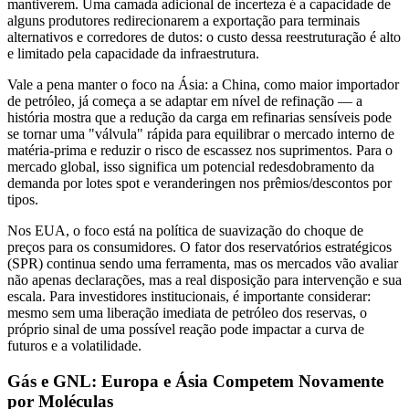
mantiverem. Uma camada adicional de incerteza é a capacidade de
alguns produtores redirecionarem a exportação para terminais
alternativos e corredores de dutos: o custo dessa reestruturação é alto
e limitado pela capacidade da infraestrutura.
Vale a pena manter o foco na Ásia: a China, como maior importador
de petróleo, já começa a se adaptar em nível de refinação — a
história mostra que a redução da carga em refinarias sensíveis pode
se tornar uma "válvula" rápida para equilibrar o mercado interno de
matéria-prima e reduzir o risco de escassez nos suprimentos. Para o
mercado global, isso significa um potencial redesdobramento da
demanda por lotes spot e veranderingen nos prêmios/descontos por
tipos.
Nos EUA, o foco está na política de suavização do choque de
preços para os consumidores. O fator dos reservatórios estratégicos
(SPR) continua sendo uma ferramenta, mas os mercados vão avaliar
não apenas declarações, mas a real disposição para intervenção e sua
escala. Para investidores institucionais, é importante considerar:
mesmo sem uma liberação imediata de petróleo dos reservas, o
próprio sinal de uma possível reação pode impactar a curva de
futuros e a volatilidade.
Gás e GNL: Europa e Ásia Competem Novamente
por Moléculas