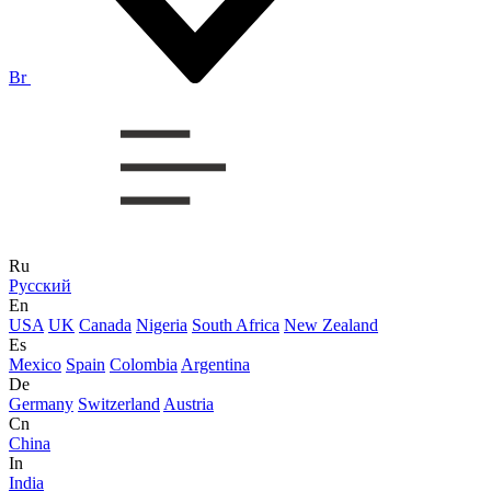
Br
Ru
Русский
En
USA
UK
Canada
Nigeria
South Africa
New Zealand
Es
Mexico
Spain
Colombia
Argentina
De
Germany
Switzerland
Austria
Cn
China
In
India