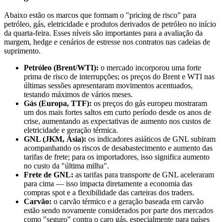
Abaixo estão os marcos que formam o "pricing de risco" para
petróleo, gás, eletricidade e produtos derivados de petróleo no início
da quarta-feira. Esses níveis são importantes para a avaliação da
margem, hedge e cenários de estresse nos contratos nas cadeias de
suprimento.
Petróleo (Brent/WTI):
o mercado incorporou uma forte
prima de risco de interrupções; os preços do Brent e WTI nas
últimas sessões apresentaram movimentos acentuados,
testando máximos de vários meses.
Gás (Europa, TTF):
os preços do gás europeu mostraram
um dos mais fortes saltos em curto período desde os anos de
crise, aumentando as expectativas de aumento nos custos de
eletricidade e geração térmica.
GNL (JKM, Ásia):
os indicadores asiáticos de GNL subiram
acompanhando os riscos de desabastecimento e aumento das
tarifas de frete; para os importadores, isso significa aumento
no custo da "última milha".
Frete de GNL:
as tarifas para transporte de GNL aceleraram
para cima — isso impacta diretamente a economia das
compras spot e a flexibilidade das carteiras dos traders.
Carvão:
o carvão térmico e a geração baseada em carvão
estão sendo novamente considerados por parte dos mercados
como "seguro" contra o caro gás, especialmente para países