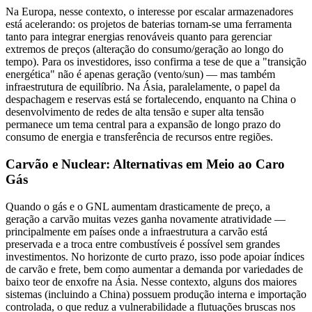
Na Europa, nesse contexto, o interesse por escalar armazenadores
está acelerando: os projetos de baterias tornam-se uma ferramenta
tanto para integrar energias renováveis quanto para gerenciar
extremos de preços (alteração do consumo/geração ao longo do
tempo). Para os investidores, isso confirma a tese de que a "transição
energética" não é apenas geração (vento/sun) — mas também
infraestrutura de equilíbrio. Na Ásia, paralelamente, o papel da
despachagem e reservas está se fortalecendo, enquanto na China o
desenvolvimento de redes de alta tensão e super alta tensão
permanece um tema central para a expansão de longo prazo do
consumo de energia e transferência de recursos entre regiões.
Carvão e Nuclear: Alternativas em Meio ao Caro
Gás
Quando o gás e o GNL aumentam drasticamente de preço, a
geração a carvão muitas vezes ganha novamente atratividade —
principalmente em países onde a infraestrutura a carvão está
preservada e a troca entre combustíveis é possível sem grandes
investimentos. No horizonte de curto prazo, isso pode apoiar índices
de carvão e frete, bem como aumentar a demanda por variedades de
baixo teor de enxofre na Ásia. Nesse contexto, alguns dos maiores
sistemas (incluindo a China) possuem produção interna e importação
controlada, o que reduz a vulnerabilidade a flutuações bruscas nos