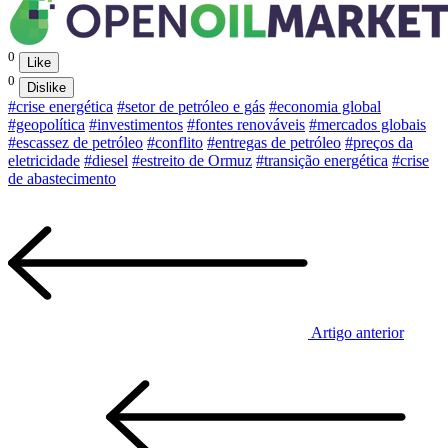
0
Like
0
Dislike
#crise energética
#setor de petróleo e gás
#economia global
#geopolítica
#investimentos
#fontes renováveis
#mercados globais
#escassez de petróleo
#conflito
#entregas de petróleo
#preços da
eletricidade
#diesel
#estreito de Ormuz
#transição energética
#crise
de abastecimento
Artigo anterior