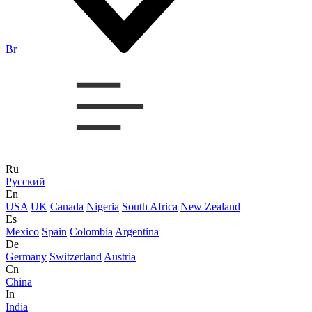
Br
Ru
Русский
En
USA
UK
Canada
Nigeria
South Africa
New Zealand
Es
Mexico
Spain
Colombia
Argentina
De
Germany
Switzerland
Austria
Cn
China
In
India