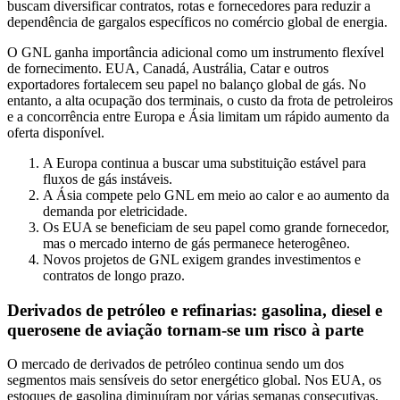
buscam diversificar contratos, rotas e fornecedores para reduzir a
dependência de gargalos específicos no comércio global de energia.
O GNL ganha importância adicional como um instrumento flexível
de fornecimento. EUA, Canadá, Austrália, Catar e outros
exportadores fortalecem seu papel no balanço global de gás. No
entanto, a alta ocupação dos terminais, o custo da frota de petroleiros
e a concorrência entre Europa e Ásia limitam um rápido aumento da
oferta disponível.
A Europa continua a buscar uma substituição estável para
fluxos de gás instáveis.
A Ásia compete pelo GNL em meio ao calor e ao aumento da
demanda por eletricidade.
Os EUA se beneficiam de seu papel como grande fornecedor,
mas o mercado interno de gás permanece heterogêneo.
Novos projetos de GNL exigem grandes investimentos e
contratos de longo prazo.
Derivados de petróleo e refinarias: gasolina, diesel e
querosene de aviação tornam-se um risco à parte
O mercado de derivados de petróleo continua sendo um dos
segmentos mais sensíveis do setor energético global. Nos EUA, os
estoques de gasolina diminuíram por várias semanas consecutivas,