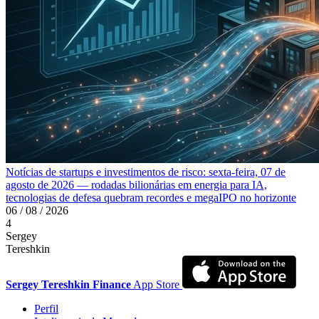
Notícias de startups e investimentos de risco: sexta-feira, 07 de
agosto de 2026 — rodadas bilionárias em energia para IA,
tecnologias de defesa quebram recordes e megaIPO no horizonte
06 / 08 / 2026
4
Sergey
Tereshkin
Sergey Tereshkin Finance
App Store
Perfil