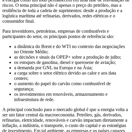
riscos. O tema principal não é apenas o preço do petróleo, mas a
resiliência de toda a cadeia de suprimentos: desde a produção e a
logística marítima até refinarias, derivados, redes elétricas e o
consumidor final.
Para investidores, petroleiras, empresas de combustíveis e
participantes do setor, os principais pontos de referência são:
a dinâmica do Brent e do WTI no contexto das negociações
no Oriente Médio;
as decisões e sinais da OPEP+ sobre a produção de julho;
os estoques de gasolina, diesel e querosene de aviação;
a demanda por GNL na Europa e na Ásia;
a carga sobre o setor elétrico devido ao calor e aos data
centers;
o aumento do papel do carvão como combustível de
segurança;
os investimentos em renováveis, armazenamento e
infraestrutura de rede.
A principal conclusão para o mercado global é que a energia volta a
ser um fator central da macroeconomia. Petróleo, gás, derivados,
refinarias, eletricidade, renováveis e carvão impactam diretamente a
inflação, a indústria, o transporte, o custo do capital e as estratégias
de investimento. Em tal ambiente, as empresas e os países capazes