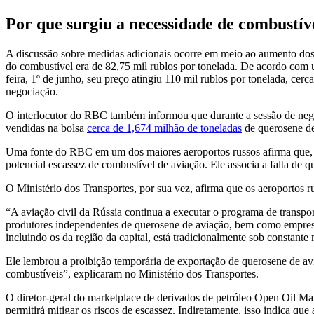
Por que surgiu a necessidade de combustí
A discussão sobre medidas adicionais ocorre em meio ao aumento dos
do combustível era de 82,75 mil rublos por tonelada. De acordo com 
feira, 1º de junho, seu preço atingiu 110 mil rublos por tonelada, ce
negociação.
O interlocutor do RBC também informou que durante a sessão de nego
vendidas na bolsa
cerca de 1,674 milhão de toneladas
de querosene de
Uma fonte do RBC em um dos maiores aeroportos russos afirma que, n
potencial escassez de combustível de aviação. Ele associa a falta de q
O Ministério dos Transportes, por sua vez, afirma que os aeroportos r
“A aviação civil da Rússia continua a executar o programa de transp
produtores independentes de querosene de aviação, bem como empresas
incluindo os da região da capital, está tradicionalmente sob constant
Ele lembrou a proibição temporária de exportação de querosene de av
combustíveis”, explicaram no Ministério dos Transportes.
O diretor-geral do marketplace de derivados de petróleo Open Oil Mark
permitirá mitigar os riscos de escassez. Indiretamente, isso indica 