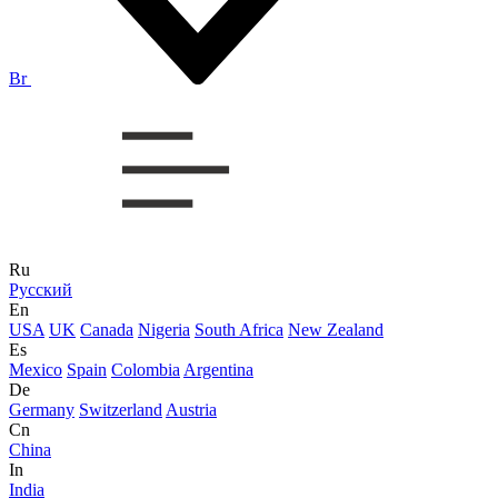
Br
Ru
Русский
En
USA
UK
Canada
Nigeria
South Africa
New Zealand
Es
Mexico
Spain
Colombia
Argentina
De
Germany
Switzerland
Austria
Cn
China
In
India