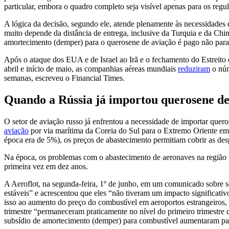
particular, embora o quadro completo seja visível apenas para os regu
A lógica da decisão, segundo ele, atende plenamente às necessidades 
muito depende da distância de entrega, inclusive da Turquia e da C
amortecimento (demper) para o querosene de aviação é pago não para 
Após o ataque dos EUA e de Israel ao Irã e o fechamento do Estreito
abril e início de maio, as companhias aéreas mundiais
reduziram
o núm
semanas, escreveu o Financial Times.
Quando a Rússia já importou querosene de
O setor de aviação russo já enfrentou a necessidade de importar que
aviação
por via marítima da Coreia do Sul para o Extremo Oriente em 
época era de 5%), os preços de abastecimento permitiam cobrir as desp
Na época, os problemas com o abastecimento de aeronaves na região f
primeira vez em dez anos.
A Aeroflot, na segunda-feira, 1º de junho, em um comunicado sobre s
estáveis” e acrescentou que eles “não tiveram um impacto significativo
isso ao aumento do preço do combustível em aeroportos estrangeiros, 
trimestre “permaneceram praticamente no nível do primeiro trimestr
subsídio de amortecimento (demper) para combustível aumentaram par