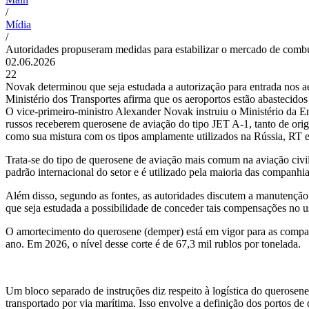
/
Mídia
/
Autoridades propuseram medidas para estabilizar o mercado de combu
02.06.2026
22
Novak determinou que seja estudada a autorização para entrada nos a
Ministério dos Transportes afirma que os aeroportos estão abastecidos
O vice-primeiro-ministro Alexander Novak instruiu o Ministério da En
russos receberem querosene de aviação do tipo JET A-1, tanto de ori
como sua mistura com os tipos amplamente utilizados na Rússia, RT e
Trata-se do tipo de querosene de aviação mais comum na aviação civi
padrão internacional do setor e é utilizado pela maioria das companhia
Além disso, segundo as fontes, as autoridades discutem a manutençã
que seja estudada a possibilidade de conceder tais compensações no 
O amortecimento do querosene (demper) está em vigor para as compan
ano. Em 2026, o nível desse corte é de 67,3 mil rublos por tonelada.
Um bloco separado de instruções diz respeito à logística do querosen
transportado por via marítima. Isso envolve a definição dos portos de 