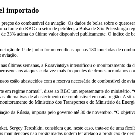
vel importado
 preços do combustível de aviação. Os dados de bolsa sobre o querose
uma fonte do RBC no setor de petróleo, a Bolsa de São Petersburgo re
rca de 33% acima do último valor disponível publicamente. O índice de b
ciação de 1º de junho foram vendidas apenas 180 toneladas de combus
 aviação.
as últimas semanas, a Rosaviatsiya intensificou o monitoramento da d
uerosene aos ataques cada vez mais frequentes de drones ucranianos cont
ussos estão abastecidos com a reserva necessária de combustível de avi
orte em regime normal”, disse ao RBC um representante do ministério. “
 alternativas de abastecimento de combustível em cada região. A situa
e monitoramento do Ministério dos Transportes e do Ministério da Energi
iação da Rússia, imposta pelo governo até 30 de novembro. “O objetivo
et, Sergey Tereshkin, considera que, neste caso, trata-se de uma flexi
que as manutenções não programadas podem ter afetado a produção de der