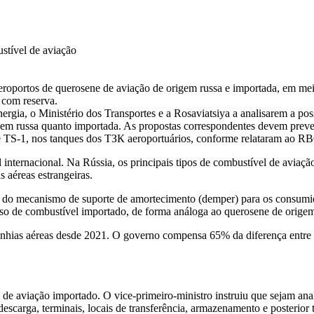
stível de aviação
eroportos de querosene de aviação de origem russa e importada, em mei
 com reserva.
ergia, o Ministério dos Transportes e a Rosaviatsiya a analisarem a p
gem russa quanto importada. As propostas correspondentes devem preve
 TS-1, nos tanques dos ТЗК aeroportuários, conforme relataram ao RBC
l internacional. Na Rússia, os principais tipos de combustível de avi
s aéreas estrangeiras.
o do mecanismo de suporte de amortecimento (demper) para os consumi
uso de combustível importado, de forma análoga ao querosene de origem
hias aéreas desde 2021. O governo compensa 65% da diferença entre o 
e de aviação importado. O vice-primeiro-ministro instruiu que sejam a
descarga, terminais, locais de transferência, armazenamento e posterior 