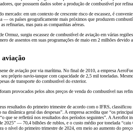
ladores, que possuem dados sobre a produção de combustível por refinar
do mercado: em um contexto de crescente risco de escassez, é convenien
hina — os países geograficamente mais próximos que produzem combustív
as refinarias, mas para as companhias aéreas.
 de Ormuz, surgiu escassez de combustível de aviação em várias regiõe
ero de assentos em suas programações de maio em 2 milhões devido a
 aviação
rosene de aviação por via marítima. No final de 2010, a empresa AeroF
seu próprio navio-tanque com capacidade de 2,5 mil toneladas. Mesmo co
esas de transporte do combustível do exterior.
oram provocados pelos altos preços de venda do combustível nas refina
eus resultados do primeiro trimestre de acordo com o IFRS, classific
 na dinâmica geral das despesas”. A empresa acredita que “os principais
“o que se refletirá nos resultados dos períodos seguintes”. A Aeroflot 
e de 2025” — 70,4 bilhões de rublos, e o custo médio por tonelada “ca
a o nível do primeiro trimestre de 2024, em meio ao aumento do preço