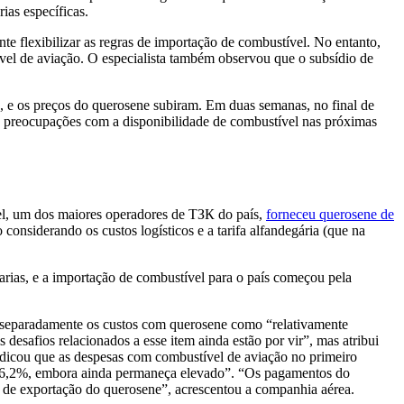
ias específicas.
te flexibilizar as regras de importação de combustível. No entanto,
el de aviação. O especialista também observou que o subsídio de
s, e os preços do querosene subiram. Em duas semanas, no final de
 preocupações com a disponibilidade de combustível nas próximas
uel, um dos maiores operadores de ТЗК do país,
forneceu querosene de
nsiderando os custos logísticos e a tarifa alfandegária (que na
rias, e a importação de combustível para o país começou pela
ou separadamente os custos com querosene como “relativamente
 desafios relacionados a esse item ainda estão por vir”, mas atribui
indicou que as despesas com combustível de aviação no primeiro
iu 6,2%, embora ainda permaneça elevado”. “Os pagamentos do
 de exportação do querosene”, acrescentou a companhia aérea.