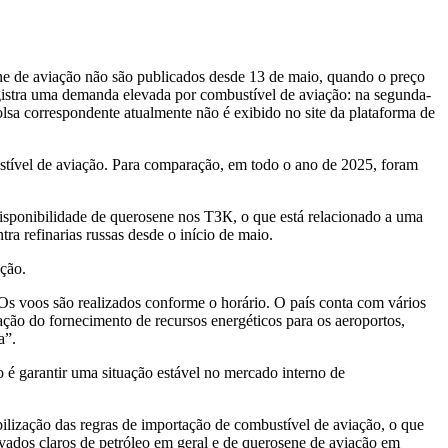
ne de aviação não são publicados desde 13 de maio, quando o preço
gistra uma demanda elevada por combustível de aviação: na segunda-
olsa correspondente atualmente não é exibido no site da plataforma de
tível de aviação. Para comparação, em todo o ano de 2025, foram
isponibilidade de querosene nos ТЗК, o que está relacionado a uma
ra refinarias russas desde o início de maio.
ação.
Os voos são realizados conforme o horário. O país conta com vários
ção do fornecimento de recursos energéticos para os aeroportos,
a”.
 é garantir uma situação estável no mercado interno de
bilização das regras de importação de combustível de aviação, o que
ivados claros de petróleo em geral e de querosene de aviação em