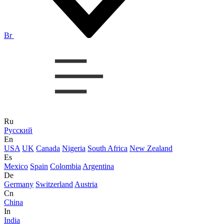
Br
Ru
Русский
En
USA
UK
Canada
Nigeria
South Africa
New Zealand
Es
Mexico
Spain
Colombia
Argentina
De
Germany
Switzerland
Austria
Cn
China
In
India