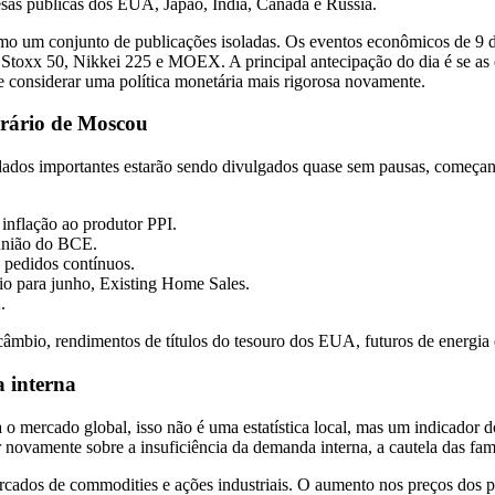
esas públicas dos EUA, Japão, Índia, Canadá e Rússia.
omo um conjunto de publicações isoladas. Os eventos econômicos de 9 d
o Stoxx 50, Nikkei 225 e MOEX. A principal antecipação do dia é se as
e considerar uma política monetária mais rigorosa novamente.
rário de Moscou
dados importantes estarão sendo divulgados quase sem pausas, começan
inflação ao produtor PPI.
eunião do BCE.
 pedidos contínuos.
o para junho, Existing Home Sales.
.
 câmbio, rendimentos de títulos do tesouro dos EUA, futuros de energ
 interna
ra o mercado global, isso não é uma estatística local, mas um indicad
r novamente sobre a insuficiência da demanda interna, a cautela das fam
ados de commodities e ações industriais. O aumento nos preços dos prod