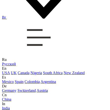
Br
Ru
Русский
En
USA
UK
Canada
Nigeria
South Africa
New Zealand
Es
Mexico
Spain
Colombia
Argentina
De
Germany
Switzerland
Austria
Cn
China
In
India