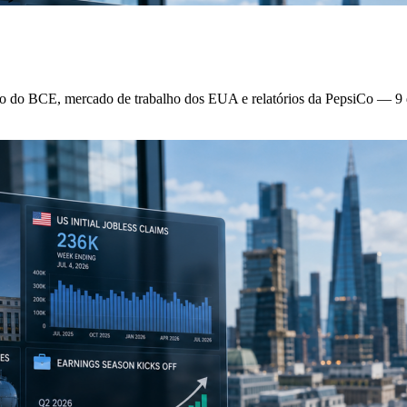
olo do BCE, mercado de trabalho dos EUA e relatórios da PepsiCo — 9 