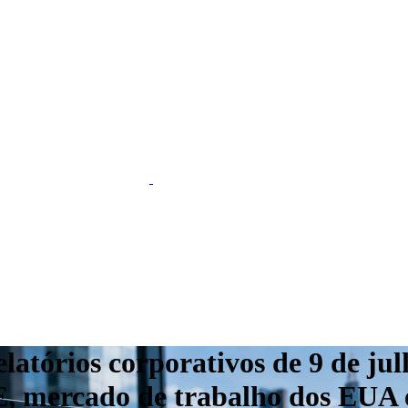
atórios corporativos de 9 de jul
, mercado de trabalho dos EUA e