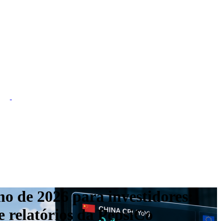
ho de 2026 para investidores:
 relatórios da PepsiCo