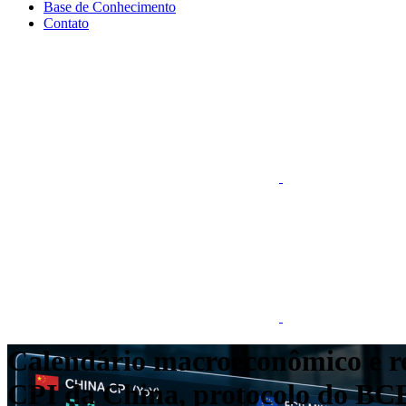
Base de Conhecimento
Contato
Calendário macroeconômico e rel
CPI da China, protocolo do BCE