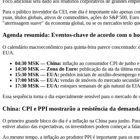
Foco adicional será dado aos relatórios corporativos de grandes empr
Para o público investidor da CEI, este dia é importante não apenas c
yuan, títulos globais, ativos de commodities, ações do S&P 500, Eur
"aterrissagem suave" da economia global, ou se os mercados terão qu
Agenda resumida: Eventos-chave de acordo com o ho
O calendário macroeconômico para quinta-feira parece concentrado: 
EUA.
04:30 MSK — China:
inflação ao consumidor CPI de junho e 
14:30 MSK — Zona do Euro:
publicação da ata da última r
15:30 MSK — EUA:
pedidos iniciais de auxílio-desemprego e
17:00 MSK — EUA:
vendas de imóveis do mercado secundári
17:30 MSK — EUA:
estoques semanais de gás natural da EIA
Essa sequência torna o dia especialmente sensível para o mercado de
China: CPI e PPI mostrarão a resistência da demanda
O primeiro grande bloco do dia é a inflação na China para junho. Pa
estiver abaixo das expectativas, os investidores podem começar a fala
Ao mesmo tempo, a inflação ao produtor PPI é importante para os merc